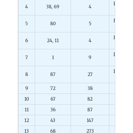
Путёвка
4
38, 69
4
Сочи
Путёвка
5
80
5
Сочи
Путёвка
6
24, 11
4
Сочи
Путёвка
7
1
9
Сочи
Путёвка
8
87
27
Сочи
9
72
38
44 737
10
67
82
5 000
11
36
87
1 000
12
43
147
1 000
13
68
273
1 000