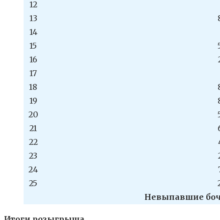
12
13
14
15
16
17
18
19
20
21
22
23
24
25
Невыпавшие бочонк
Итоги розыгрыша