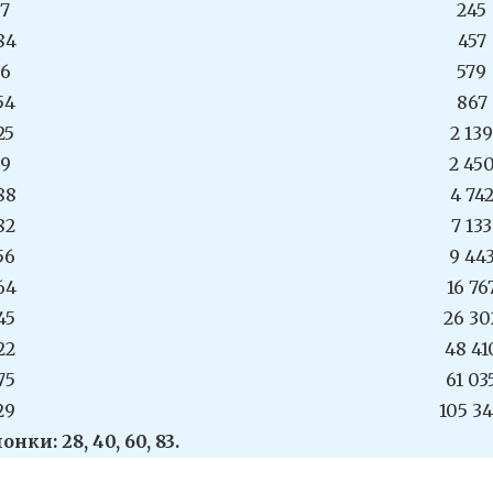
7
245
84
457
6
579
54
867
25
2 139
9
2 45
88
4 74
82
7 133
56
9 44
64
16 76
45
26 30
22
48 41
75
61 03
29
105 3
и: 28, 40, 60, 83.