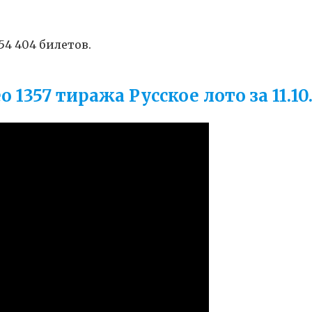
454 404 билетов.
о 1357 тиража Русское лото за 11.10