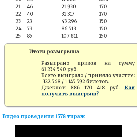
21
46
21 930
170
22
40
31 317
170
23
23
43 296
150
24
73
86 513
150
25
85
107 811
150
Итоги розыгрыша
Разыграно призов на сумму
61 234 540 руб.
Всего выиграло / приняло участие:
322 568 / 1 145 592 билетов.
Джекпот: 886 170 418 руб.
Как
получить выигрыш?
Видео проведения 1578 тираж