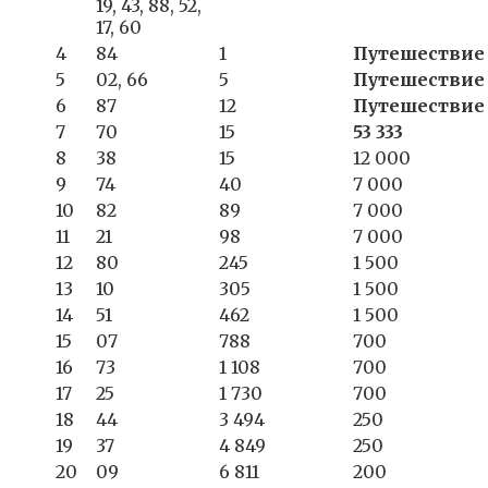
19, 43, 88, 52,
17, 60
4
84
1
Путешествие
5
02, 66
5
Путешествие
6
87
12
Путешествие
7
70
15
53 333
8
38
15
12 000
9
74
40
7 000
10
82
89
7 000
11
21
98
7 000
12
80
245
1 500
13
10
305
1 500
14
51
462
1 500
15
07
788
700
16
73
1 108
700
17
25
1 730
700
18
44
3 494
250
19
37
4 849
250
20
09
6 811
200