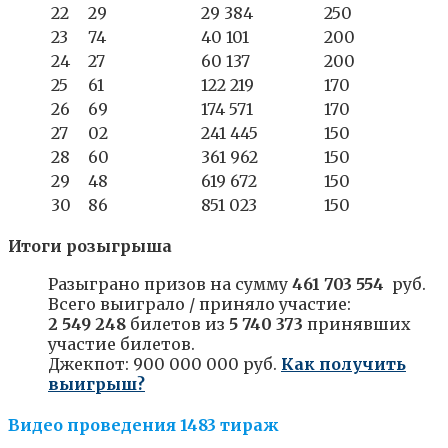
22
29
29 384
250
23
74
40 101
200
24
27
60 137
200
25
61
122 219
170
26
69
174 571
170
27
02
241 445
150
28
60
361 962
150
29
48
619 672
150
30
86
851 023
150
Итоги розыгрыша
Разыграно призов на сумму
461 703 554
руб.
Всего выиграло / приняло участие:
2 549 248
билетов из
5 740 373
принявших
участие билетов.
Джекпот: 900 000 000 руб.
Как получить
выигрыш?
Видео проведения 1483 тираж