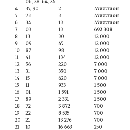
06, 28, 64, 26
4
35, 90
2
Миллион
5
73
3
Миллион
6
34
13
Миллион
7
03
13
692 308
8
13
30
12 000
9
09
45
12 000
10
87
98
12 000
11
41
134
12 000
12
56
220
7 000
13
31
350
7 000
14
15
620
7 000
15
11
933
1 500
16
01
1 591
1 500
17
89
2 331
1 500
18
72
3 872
700
19
22
8 535
700
20
21
13 276
700
21
10
16 663
250